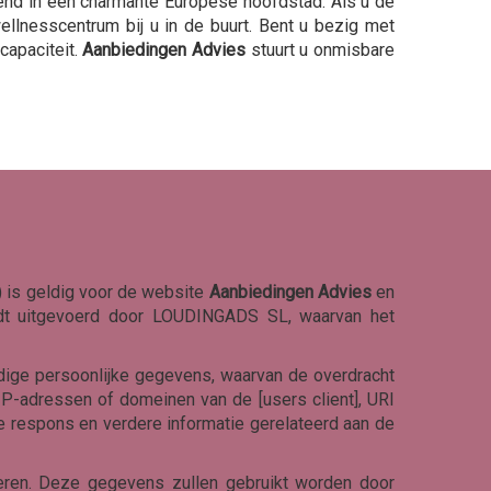
kend in een charmante Europese hoofdstad. Als u de
lnesscentrum bij u in de buurt. Bent u bezig met
capaciteit.
Aanbiedingen Advies
stuurt u onmisbare
) is geldig voor de website
Aanbiedingen Advies
en
rdt uitgevoerd door LOUDINGADS SL, waarvan het
ge persoonlijke gegevens, waarvan de overdracht
 IP-adressen of domeinen van de [users client], URI
de respons en verdere informatie gerelateerd aan de
ceren. Deze gegevens zullen gebruikt worden door