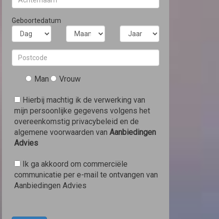
Geboortedatum
Man
Vrouw
Hierbij machtig ik de verwerking van
mijn persoonlijke gegevens volgens het
overeenkomstig privacybeleid en de
algemene voorwaarden van
Aanbiedingen
Advies
Ik ga akkoord om commerciële
communicatie per e-mail te ontvangen van
Aanbiedingen Advies