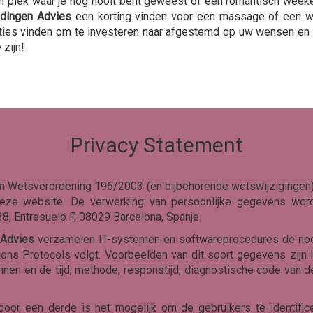
en plek waar je nog nooit bent geweest of een romantisch wee
dingen Advies
een korting vinden voor een massage of een wel
ies vinden om te investeren naar afgestemd op uw wensen en 
 zijn!
Privacy Statement
van Wetsverordening 196/2003 (en bijbehorende wetswijzigingen
n deze website. De verwerking van persoonlijke gegevens wo
8, Entresuelo F, 08029 Barcelona, Spanje.
 Advies
verzamelen IT-systemen en softwareprocedures de nodi
tions Protocols volgt. Voorbeelden van dit soort gegevens zijn
nnen en de tijd, methode, responstijd, diagnostische code van 
door een derde is het mogelijk om de gebruikers te identifi