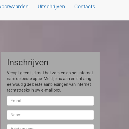
voorwaarden
Uitschrijven
Contacts
Inschrijven
Verspil geen tijd met het zoeken op het internet
naar de beste optie. Meld je nu aan en ontvang
eenvoudig de beste aanbiedingen van internet
rechtstreeks in uw e-mail box.