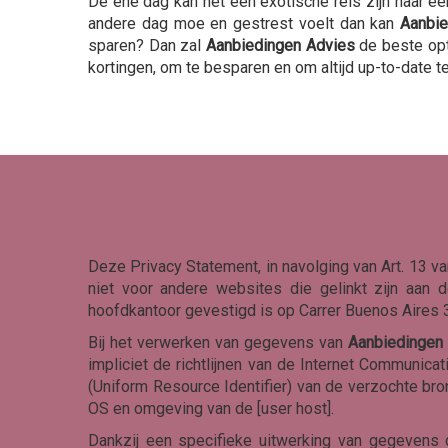
De ene dag kan het een exotische reis zijn naar e
andere dag moe en gestrest voelt dan kan
Aanbie
sparen? Dan zal
Aanbiedingen Advies
de beste opt
kortingen, om te besparen en om altijd up-to-date te
Deze Privacy Statement, in navolging van Art. 13 
niet voor andere websites die gelinkt zijn aa
hoofdkantoor gevestigd is op Carrer Buenos Aires 3
Bij het verwerken van gegevens van
Aanbiedingen
impliciet de richtlijnen van de Internet Communica
(Uniform Resource Identifier) van de verzochte bro
OS en omgeving van de [user host].
Dankzij een specifieke uitwerking van gegevens 