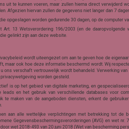
uit te kunnen voeren, maar zullen hierna direct verwijderd 
en. Afgezien hiervan zullen de gegevens niet langer dan 7 dag
die opgeslagen worden gedurende 30 dagen, op de computer van
 Art. 13 Wetsverordering 196/2003 (en de daaropvolgende we
ie gelinkt zijn aan deze website.
ivacybeleid wordt uiteengezet om aan te geven hoe de eigenaar
ft, maar ook hoe deze informatie beschermd wordt. Wij respect
ie u ons verschaft vertrouwelijk wordt behandeld. Verwerking va
 privacywetgeving worden gesteld.
tief is op het gebied van digitale marketing, en gespecialiseer
rde leads en het gebruik van verschillende databases voor co
k te maken van de aangeboden diensten, erkent de gebruike
.
 aan alle wettelijke verplichtingen met betrekking tot de 
lgemene Gegevensbeschermingsverorderingen (AVG) en wet nr. 7
d door wet 2018-493 van 20 juni 2018 (Wet van bescherming per